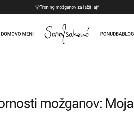
Trening možganov za lažji lajf
DOMOV
O MENI
PONUDBA
BLOG
Sara Isaković
DOMOV
O MENI
PONUDBA
BLOG
ornosti
možganov:
Moja