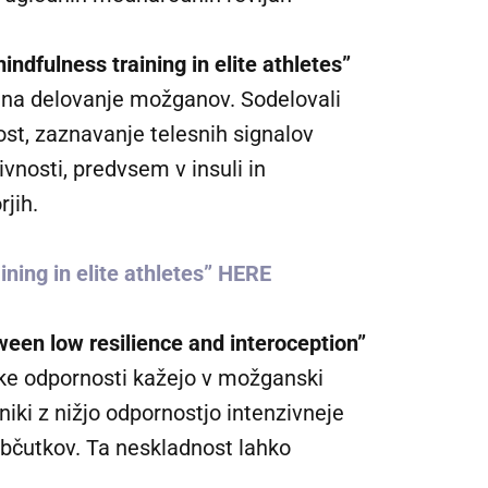
indfulness training in elite athletes”
a na delovanje možganov. Sodelovali
st, zaznavanje telesnih signalov
vnosti, predvsem v insuli in
rjih.
ining in elite athletes” HERE
ween low resilience and interoception”
oške odpornosti kažejo v možganski
ki z nižjo odpornostjo intenzivneje
 občutkov. Ta neskladnost lahko