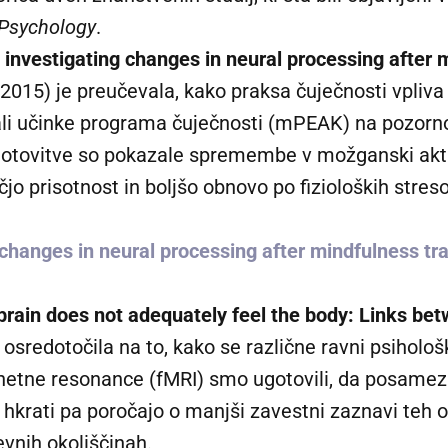
 Psychology
.
y investigating changes in neural processing after m
 2015) je preučevala, kako praksa čuječnosti vpliv
jali učinke programa čuječnosti (mPEAK) na pozorno
 Ugotovitve so pokazale spremembe v možganski akti
jo prisotnost in boljšo obnovo po fizioloških streso
.
g changes in neural processing after mindfulness tra
rain does not adequately feel the body: Links bet
je osredotočila na to, kako se različne ravni psihol
netne resonance (fMRI) smo ugotovili, da posamezni
, hkrati pa poročajo o manjši zavestni zaznavi teh
evnih okoliščinah.