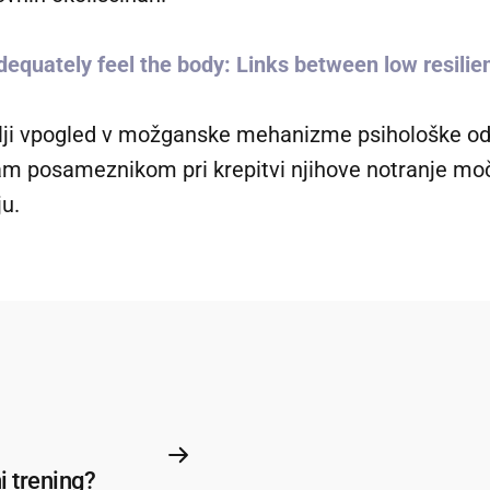
.
dequately feel the body: Links between low resili
loblji vpogled v možganske mehanizme psihološke od
m posameznikom pri krepitvi njihove notranje moči
ju.
i trening?