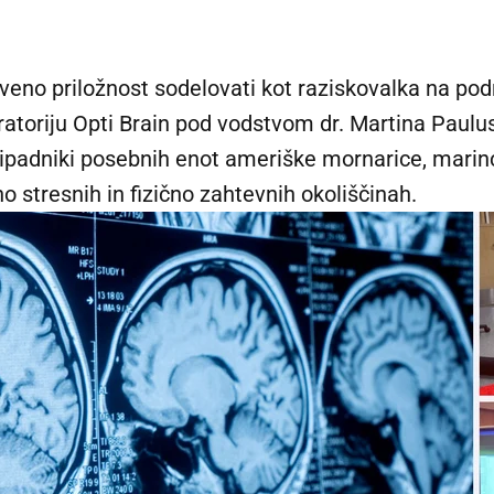
veno priložnost sodelovati kot raziskovalka na pod
atoriju Opti Brain pod vodstvom dr. Martina Paulusa.
adniki posebnih enot ameriške mornarice, marinci
 stresnih in fizično zahtevnih okoliščinah.