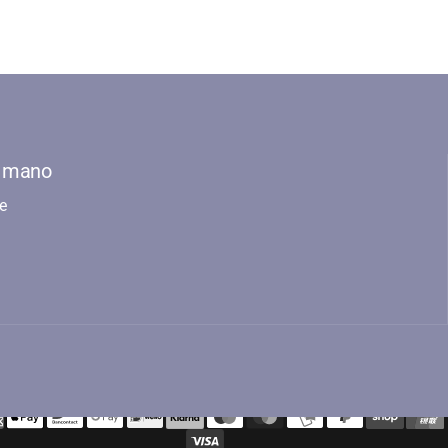
z mano
e