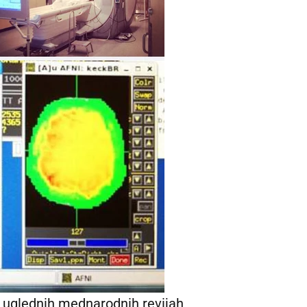
 v uglednih mednarodnih revijah