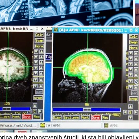
ica dveh znanstvenih študij, ki sta bili objavljeni