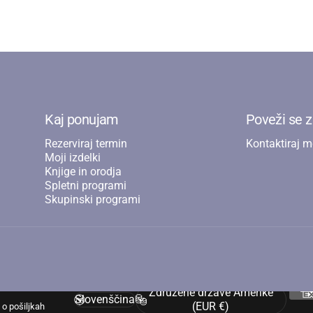
Kaj ponujam
Poveži se 
Rezerviraj termin
Kontaktiraj m
Moji izdelki
Knjige in orodja
Spletni programi
Skupinski programi
Združene države Amerike
Slovenščina
Jezik
Država/regija
(EUR €)
 o pošiljkah