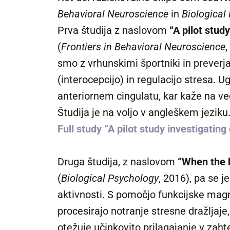
Behavioral Neuroscience
in
Biological
Prva študija z naslovom
“A pilot stud
(
Frontiers in Behavioral Neuroscience
,
smo z vrhunskimi športniki in prever
(interocepcijo) in regulacijo stresa.
anteriornem cingulatu, kar kaže na več
Študija je na voljo v angleškem jeziku
Full study “A pilot study investigatin
Druga študija, z naslovom
“When the b
(
Biological Psychology
, 2016), pa se 
aktivnosti. S pomočjo funkcijske mag
procesirajo notranje stresne dražljaje
otežuje učinkovito prilagajanje v zaht