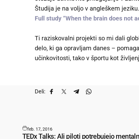
Študija je na voljo v angleškem jeziku
Full study “When the brain does not a
Ti raziskovalni projekti so mi dali g
delo, ki ga opravljam danes – pomaga
učinkovitosti, tako v športu kot življen
Deli:
Deli na Facebooku
Deli na X
Deli na Telegramu
Deli na WhatsAppu
feb. 17, 2016
TEDx Talks: Ali piloti potrebujejo mentaln