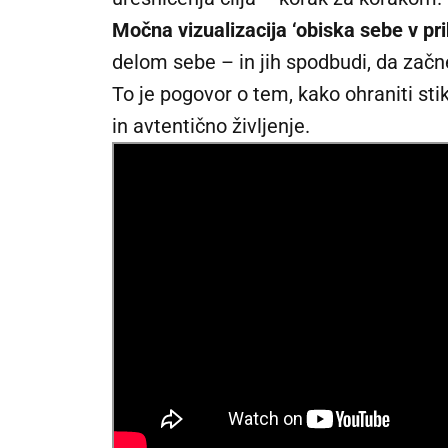
Močna vizualizacija ‘obiska sebe v pri
delom sebe – in jih spodbudi, da začne
To je pogovor o tem, kako ohraniti stik 
in avtentično življenje.