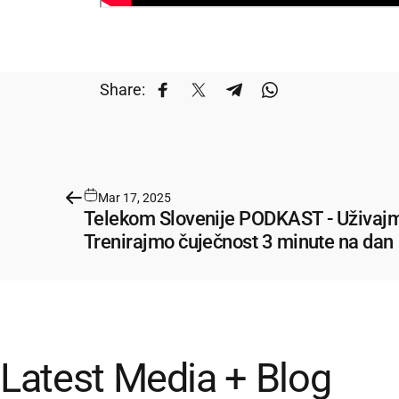
Share:
Share on Facebook
Share on X
Share on Telegram
Share on WhatsA
Mar 17, 2025
Telekom Slovenije PODKAST - Uživaj
Trenirajmo čuječnost 3 minute na dan
Latest
Media
+
Blog