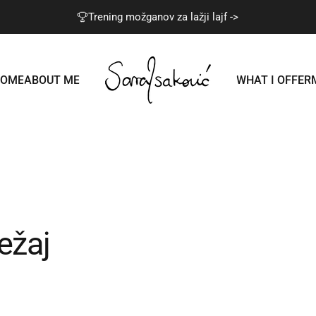
Trening možganov za lažji lajf ->
HOME
ABOUT ME
WHAT I OFFER
Sara Isaković
HOME
ABOUT ME
WHAT I OFFER
ežaj