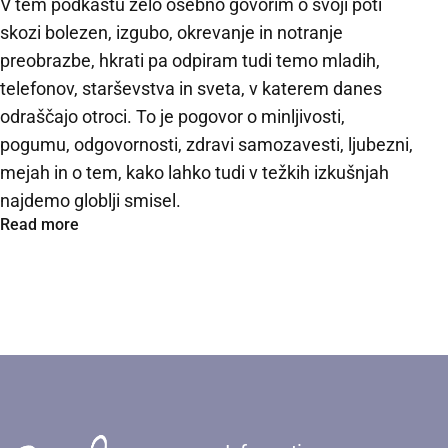
V tem podkastu zelo osebno govorim o svoji poti
skozi bolezen, izgubo, okrevanje in notranje
preobrazbe, hkrati pa odpiram tudi temo mladih,
telefonov, starševstva in sveta, v katerem danes
odraščajo otroci. To je pogovor o minljivosti,
pogumu, odgovornosti, zdravi samozavesti, ljubezni,
mejah in o tem, kako lahko tudi v težkih izkušnjah
najdemo globlji smisel.
Read more
Sara Isaković