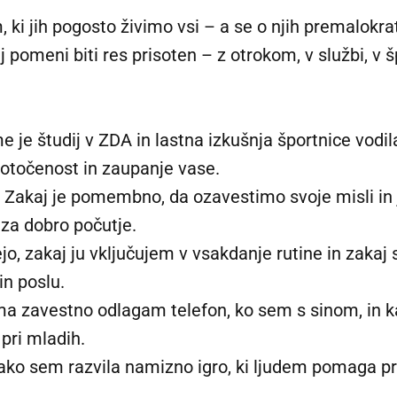
ki jih pogosto živimo vsi – a se o njih premalokra
j pomeni biti res prisoten – z otrokom, v službi, v
 je študij v ZDA in lastna izkušnja športnice vodil
dotočenost in zaupanje vase.
Zakaj je pomembno, da ozavestimo svoje misli in
 za dobro počutje.
o, zakaj ju vključujem v vsakdanje rutine in zakaj 
in poslu.
a zavestno odlagam telefon, ko sem s sinom, in kak
pri mladih.
Kako sem razvila namizno igro, ki ljudem pomaga pr