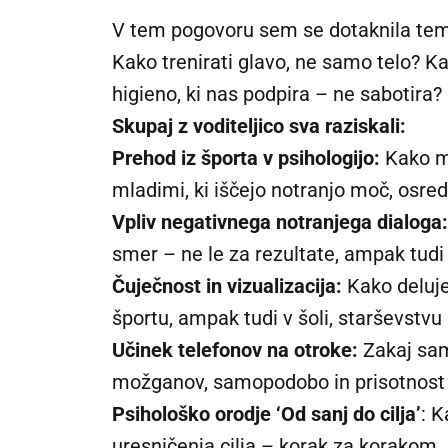
V tem pogovoru sem se dotaknila tem, 
Kako trenirati glavo, ne samo telo? Ka
higieno, ki nas podpira – ne sabotira?
Skupaj z voditeljico sva raziskali:
Prehod iz športa v psihologijo:
Kako me
mladimi, ki iščejo notranjo moč, osre
Vpliv negativnega notranjega dialoga:
smer – ne le za rezultate, ampak tudi
Čuječnost in vizualizacija:
Kako delujej
športu, ampak tudi v šoli, starševstvu 
Učinek telefonov na otroke:
Zakaj sam
možganov, samopodobo in prisotnost 
Psihološko orodje ‘Od sanj do cilja’
: 
uresničenja cilja – korak za korakom.