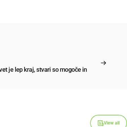
et je lep kraj, stvari so mogoče in
View all