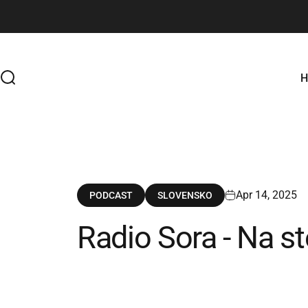
Skip to content
Search
Apr 14, 2025
PODCAST
SLOVENSKO
Radio
Sora
-
Na
st