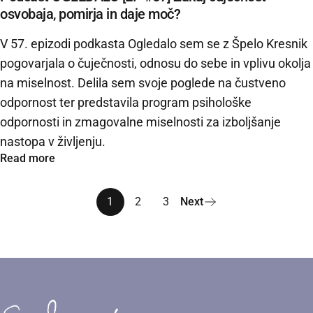
osvobaja, pomirja in daje moč?
V 57. epizodi podkasta Ogledalo sem se z Špelo Kresnik
pogovarjala o čuječnosti, odnosu do sebe in vplivu okolja
na miselnost. Delila sem svoje poglede na čustveno
odpornost ter predstavila program psihološke
odpornosti in zmagovalne miselnosti za izboljšanje
nastopa v življenju.
Read more
1
2
3
Next
Sara Isaković