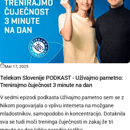
Mar 17, 2025
Telekom Slovenije PODKAST - Uživajmo pametno:
Trenirajmo čuječnost 3 minute na dan
V sedmi epizodi podkasta
Uživajmo pametno
sem se z
Nikom pogovarjala o vplivu interneta na možgane
mladostnikov, samopodobo in koncentracijo. Dotaknila
sva se tudi moči treninga čuječnosti in zakaj že tri
minute na dan lahko naredijo razliko.