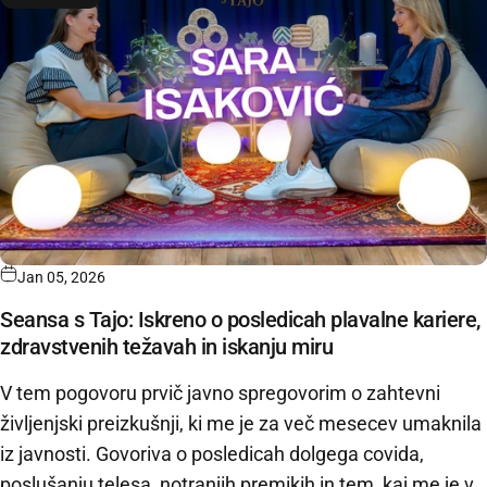
Jan 05, 2026
Seansa s Tajo: Iskreno o posledicah plavalne kariere,
zdravstvenih težavah in iskanju miru
V tem pogovoru prvič javno spregovorim o zahtevni
življenjski preizkušnji, ki me je za več mesecev umaknila
iz javnosti. Govoriva o posledicah dolgega covida,
poslušanju telesa, notranjih premikih in tem, kaj me je v