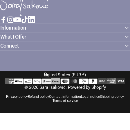
Facebook
Instagram
YouTube
TikTok
LinkedIn
Information
What I Offer
Connect
English
Language
United States (EUR €)
Country/region
© 2026 Sara Isaković.
Powered by Shopify
Privacy policy
Refund policy
Contact information
Legal notice
Shipping policy
Terms of service