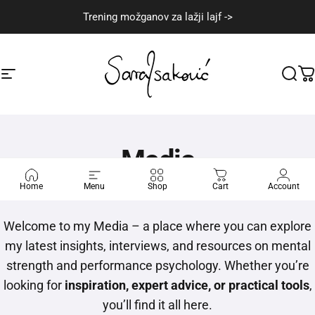
Skip to content
Trening možganov za lažji lajf ->
Site navigation
Sara Isaković
Sear
C
Media
Home
Menu
Shop
Cart
Account
Welcome to my Media – a place where you can explore
my latest insights, interviews, and resources on mental
strength and performance psychology. Whether you’re
looking for
inspiration, expert advice, or practical tools
,
you’ll find it all here.