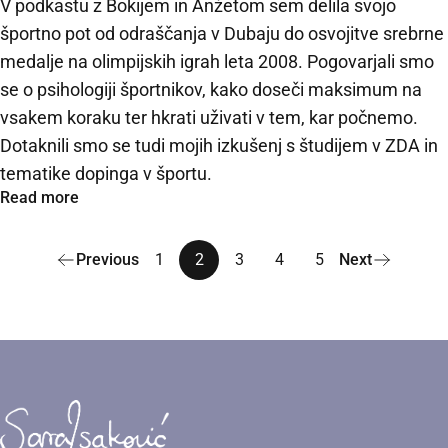
V podkastu z Bokijem in Anžetom sem delila svojo
športno pot od odraščanja v Dubaju do osvojitve srebrne
medalje na olimpijskih igrah leta 2008. Pogovarjali smo
se o psihologiji športnikov, kako doseči maksimum na
vsakem koraku ter hkrati uživati v tem, kar počnemo.
Dotaknili smo se tudi mojih izkušenj s študijem v ZDA in
tematike dopinga v športu.
Read more
Previous
1
2
3
4
5
Next
Sara Isaković