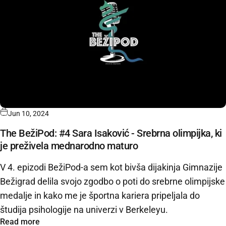
Jun 10, 2024
The BežiPod: #4 Sara Isaković - Srebrna olimpijka, ki
je preživela mednarodno maturo
V 4. epizodi BežiPod-a sem kot bivša dijakinja Gimnazije
Bežigrad delila svojo zgodbo o poti do srebrne olimpijske
medalje in kako me je športna kariera pripeljala do
študija psihologije na univerzi v Berkeleyu.
Read more