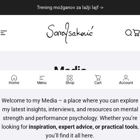
Skip to content
Trening možganov za lažji lajf ->
Site navigation
Sara Isaković
Sear
C
Media
Home
Menu
Shop
Cart
Account
Welcome to my Media – a place where you can explore
my latest insights, interviews, and resources on mental
strength and performance psychology. Whether you’re
looking for
inspiration, expert advice, or practical tools
,
you’ll find it all here.