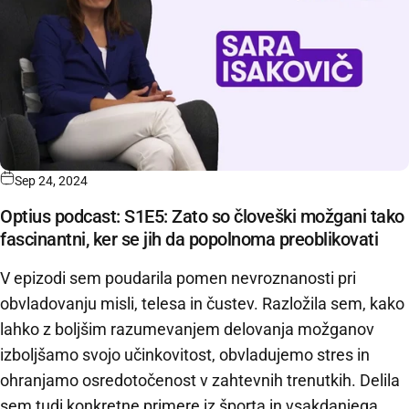
Sep 24, 2024
Optius podcast: S1E5: Zato so človeški možgani tako
fascinantni, ker se jih da popolnoma preoblikovati
V epizodi sem poudarila pomen nevroznanosti pri
obvladovanju misli, telesa in čustev. Razložila sem, kako
lahko z boljšim razumevanjem delovanja možganov
izboljšamo svojo učinkovitost, obvladujemo stres in
ohranjamo osredotočenost v zahtevnih trenutkih. Delila
sem tudi konkretne primere iz športa in vsakdanjega